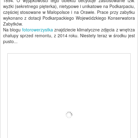
1894. O wyjątkowości tego obiektu decyduje zastosowanie tzw.
wyżki (sekretnego pięterka), nietypowe i unikatowe na Podkarpaciu,
częściej stosowane w Małopolsce i na Orawie. Prace przy zabytku
wykonano z dotacji Podkarpackiego Wojewódzkiego Konserwatora
Zabytków.
Na blogu
fotorowerzystka
znajdziecie klimatyczne zdjęcia z wnętrza
chałupy sprzed remontu, z 2014 roku. Niestety teraz w środku jest
pusto...