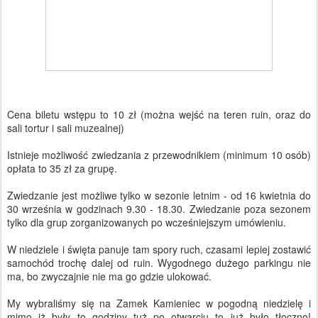
Cena biletu wstępu to 10 zł (można wejść na teren ruin, oraz do
sali tortur i sali muzealnej)
Istnieje możliwość zwiedzania z przewodnikiem (minimum 10 osób)
opłata to 35 zł za grupę.
Zwiedzanie jest możliwe tylko w sezonie letnim - od 16 kwietnia do
30 września w godzinach 9.30 - 18.30. Zwiedzanie poza sezonem
tylko dla grup zorganizowanych po wcześniejszym umówieniu.
W niedziele i święta panuje tam spory ruch, czasami lepiej zostawić
samochód trochę dalej od ruin. Wygodnego dużego parkingu nie
ma, bo zwyczajnie nie ma go gdzie ulokować.
My wybraliśmy się na Zamek Kamieniec w pogodną niedzielę i
mimo iż były to godziny tuż po otwarciu to już było tłoczno!