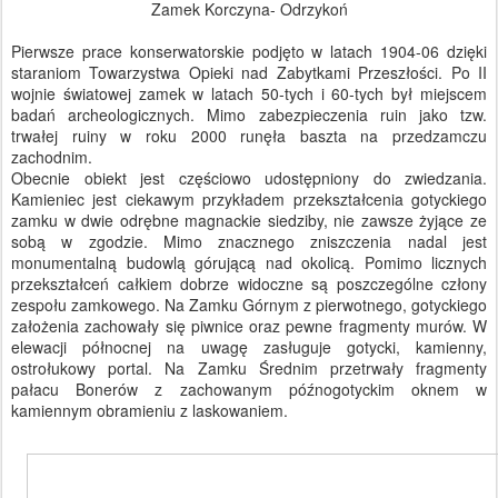
Zamek Korczyna- Odrzykoń
Pierwsze prace konserwatorskie podjęto w latach 1904-06 dzięki
staraniom Towarzystwa Opieki nad Zabytkami Przeszłości. Po II
wojnie światowej zamek w latach 50-tych i 60-tych był miejscem
badań archeologicznych. Mimo zabezpieczenia ruin jako tzw.
trwałej ruiny w roku 2000 runęła baszta na przedzamczu
zachodnim.
Obecnie obiekt jest częściowo udostępniony do zwiedzania.
Kamieniec jest ciekawym przykładem przekształcenia gotyckiego
zamku w dwie odrębne magnackie siedziby, nie zawsze żyjące ze
sobą w zgodzie. Mimo znacznego zniszczenia nadal jest
monumentalną budowlą górującą nad okolicą. Pomimo licznych
przekształceń całkiem dobrze widoczne są poszczególne człony
zespołu zamkowego. Na Zamku Górnym z pierwotnego, gotyckiego
założenia zachowały się piwnice oraz pewne fragmenty murów. W
elewacji północnej na uwagę zasługuje gotycki, kamienny,
ostrołukowy portal. Na Zamku Średnim przetrwały fragmenty
pałacu Bonerów z zachowanym późnogotyckim oknem w
kamiennym obramieniu z laskowaniem.