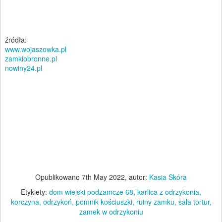
źródła:
www.wojaszowka.pl
zamkiobronne.pl
nowiny24.pl
Opublikowano
7th May 2022
, autor:
Kasia Skóra
Etykiety:
dom wiejski podzamcze 68
karlica z odrzykonia
korczyna
odrzykoń
pomnik kościuszki
ruiny zamku
sala tortur
zamek w odrzykoniu