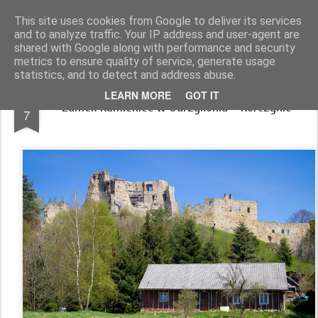
Magurskie wyprawy
podróże, góry, fotografia
This site uses cookies from Google to deliver its services
and to analyze traffic. Your IP address and user-agent are
Pages
shared with Google along with performance and security
metrics to ensure quality of service, generate usage
statistics, and to detect and address abuse.
MAY
LEARN MORE
GOT IT
Zamek Kamieniec w Odrzykoniu - Korczynie
7