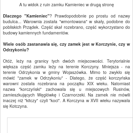
A tu widok z ruin zamku Kamieniec w drugą stronę
Dlaczego "Kamieniec"
? Prawdopodobnie po prostu od nazwy
budulca... Warownia została "wmontowana" w skały, podobne do
pobliskich Prządek. Część skał rozebrano, część wykorzystano do
budowy kamiennych fundamentów.
Wiele osób zastanawia się, czy zamek jest w Korczynie, czy w
Odrzykoniu?
Otóż, leży na granicy tych dwóch miejscowości. Terytorialnie
większa część zamku leży na terenie Korczyny. Mniejsza - na
terenie Odrzykonia w gminy Wojaszówka. Mimo to zwykło się
mówić "zamek w Odrzykoniu" - Dlatego, że część korczyńska
warowni została rozebrana na początku XIX wieku. Natomiast
nazwa "korczyński" zachowała się u miejscowych Rusinów,
zamieszkujących Węglówkę i Czarnorzeki. Na zamek nie mówili
inaczej niż "kitczy" czyli "koci". A Korczyna w XVII wieku nazywała
się Kotczyna.