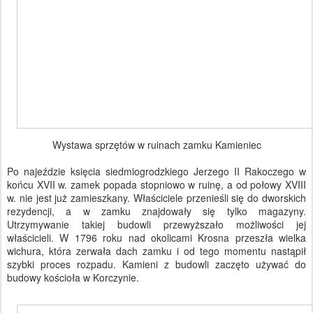
Wystawa sprzętów w ruinach zamku Kamieniec
Po najeździe księcia siedmiogrodzkiego Jerzego II Rakoczego w
końcu XVII w. zamek popada stopniowo w ruinę, a od połowy XVIII
w. nie jest już zamieszkany. Właściciele przenieśli się do dworskich
rezydencji, a w zamku znajdowały się tylko magazyny.
Utrzymywanie takiej budowli przewyższało możliwości jej
właścicieli. W 1796 roku nad okolicami Krosna przeszła wielka
wichura, która zerwała dach zamku i od tego momentu nastąpił
szybki proces rozpadu. Kamieni z budowli zaczęto używać do
budowy kościoła w Korczynie.