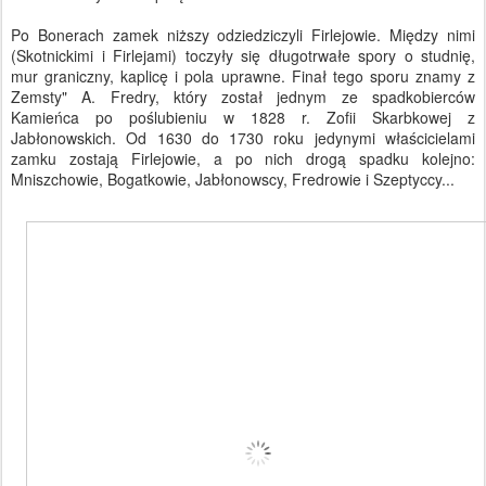
Po Bonerach zamek niższy odziedziczyli Firlejowie. Między nimi
(Skotnickimi i Firlejami) toczyły się długotrwałe spory o studnię,
mur graniczny, kaplicę i pola uprawne. Finał tego sporu znamy z
Zemsty" A. Fredry, który został jednym ze spadkobierców
Kamieńca po poślubieniu w 1828 r. Zofii Skarbkowej z
Jabłonowskich. Od 1630 do 1730 roku jedynymi właścicielami
zamku zostają Firlejowie, a po nich drogą spadku kolejno:
Mniszchowie, Bogatkowie, Jabłonowscy, Fredrowie i Szeptyccy...