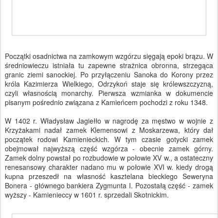
Początki osadnictwa na zamkowym wzgórzu sięgają epoki brązu. W
średniowieczu istniała tu zapewne strażnica obronna, strzegąca
granic ziemi sanockiej. Po przyłączeniu Sanoka do Korony przez
króla Kazimierza Wielkiego, Odrzykoń staje się królewszczyzną,
czyli własnością monarchy. Pierwsza wzmianka w dokumencie
pisanym pośrednio związana z Kamieńcem pochodzi z roku 1348.
W 1402 r. Władysław Jagiełło w nagrodę za męstwo w wojnie z
Krzyżakami nadał zamek Klemensowi z Moskarzewa, który dał
początek rodowi Kamienieckich. W tym czasie gotycki zamek
obejmował najwyższą część wzgórza - obecnie zamek górny.
Zamek dolny powstał po rozbudowie w połowie XV w., a ostateczny
renesansowy charakter nadano mu w połowie XVI w. kiedy drogą
kupna przeszedł na własność kasztelana bieckiego Seweryna
Bonera - głównego bankiera Zygmunta I. Pozostałą część - zamek
wyższy - Kamienieccy w 1601 r. sprzedali Skotnickim.