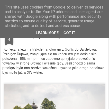
Magurskie wyprawy
podróże, góry, fotografia
This site uses cookies from Google to deliver its services
and to analyze traffic. Your IP address and user-agent are
Pages
shared with Google along with performance and security
metrics to ensure quality of service, generate usage
statistics, and to detect and address abuse.
SEP
LEARN MORE
GOT IT
Po pograniczu błądząc... - Konieczna
4
Konieczna leży na trakcie handlowym z Gorlic do Bardejowa.
Przełęcz Dujawa, znajdująca się na końcu wsi jest dość nisko
położona - 556 m n.p.m, co zapewne sprzyjało przewożeniu
towarów w stronę Słowacji właśnie tędy. Jeśli chodzi o samą
przełęcz była ona bardzo wcześnie używana jako droga handlowa,
być może już w XIV wieku.