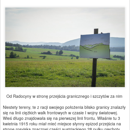
Od Radocyny w stronę przejścia granicznego i szczytów za nim
Niestety tereny, te z racji swojego położenia blisko granicy znalazły
się na linii ciężkich walk frontowych w czasie I wojny światowej.
Wieś długo znajdowała się na pierwszej linii frontu. Właśnie tu 3
kwietnia 1915 roku miał mieć miejsce słynny epizod przejścia na
stronę rosyjską znacznej części austriackiego 28 pułku piechoty,