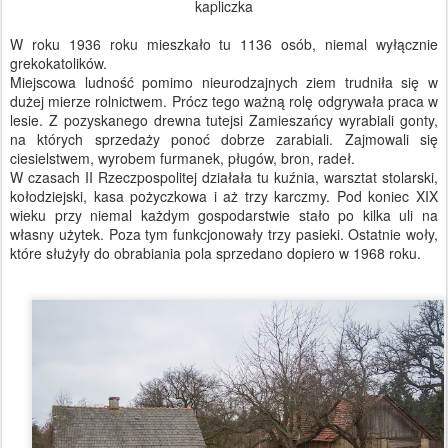
kapliczka
W roku 1936 roku mieszkało tu 1136 osób, niemal wyłącznie
grekokatolików.
Miejscowa ludność pomimo nieurodzajnych ziem trudniła się w
dużej mierze rolnictwem. Prócz tego ważną rolę odgrywała praca w
lesie. Z pozyskanego drewna tutejsi Zamieszańcy wyrabiali gonty,
na których sprzedaży ponoć dobrze zarabiali. Zajmowali się
ciesielstwem, wyrobem furmanek, pługów, bron, radeł.
W czasach II Rzeczpospolitej działała tu kuźnia, warsztat stolarski,
kołodziejski, kasa pożyczkowa i aż trzy karczmy. Pod koniec XIX
wieku przy niemal każdym gospodarstwie stało po kilka uli na
własny użytek. Poza tym funkcjonowały trzy pasieki. Ostatnie woły,
które służyły do obrabiania pola sprzedano dopiero w 1968 roku.