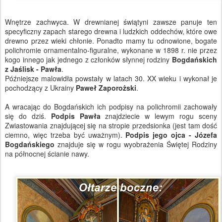
Wnętrze zachwyca. W drewnianej świątyni zawsze panuje ten
specyficzny zapach starego drewna i ludzkich oddechów, które owe
drewno przez wieki chłonie. Ponadto mamy tu odnowione, bogate
polichromie ornamentalno-figuralne, wykonane w 1898 r. nie przez
kogo innego jak jednego z członków słynnej rodziny
Bogdańskich
z Jaślisk - Pawła
.
Późniejsze malowidła powstały w latach 30. XX wieku i wykonał je
pochodzący z Ukrainy
Paweł Zaporożski
.
A wracając do Bogdańskich ich podpisy na polichromii zachowały
się do dziś.
Podpis Pawła
znajdziecie w lewym rogu sceny
Zwiastowania znajdującej się na stropie przedsionka (jest tam dość
ciemno, więc trzeba być uważnym).
Podpis jego ojca - Józefa
Bogdańskiego
znajduje się w rogu wyobrażenia Świętej Rodziny
na północnej ścianie nawy.