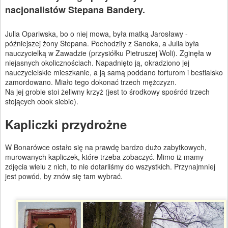
nacjonalistów Stepana Bandery.
Julia Opariwska, bo o niej mowa, była matką Jarosławy -
późniejszej żony Stepana. Pochodziły z Sanoka, a Julia była
nauczycielką w Zawadzie (przysiółku Pietruszej Woli). Zginęła w
niejasnych okolicznościach. Napadnięto ją, okradziono jej
nauczycielskie mieszkanie, a ją samą poddano torturom i bestialsko
zamordowano. Miało tego dokonać trzech mężczyzn.
Na jej grobie stoi żeliwny krzyż (jest to środkowy spośród trzech
stojących obok siebie).
Kapliczki przydrożne
W Bonarówce ostało się na prawdę bardzo dużo zabytkowych,
murowanych kapliczek, które trzeba zobaczyć. Mimo iż mamy
zdjęcia wielu z nich, to nie dotarliśmy do wszystkich. Przynajmniej
jest powód, by znów się tam wybrać.