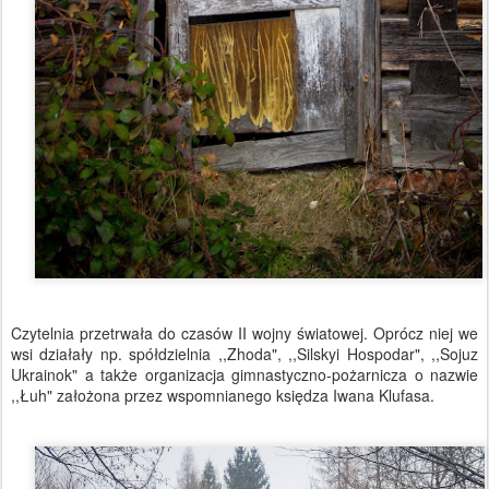
Czytelnia przetrwała do czasów II wojny światowej. Oprócz niej we
wsi działały np. spółdzielnia ,,Zhoda", ,,Silskyi Hospodar", ,,Sojuz
Ukrainok" a także organizacja gimnastyczno-pożarnicza o nazwie
,,Łuh" założona przez wspomnianego księdza Iwana Klufasa.