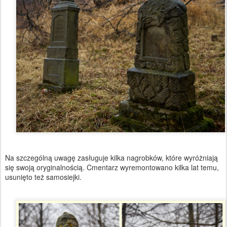
Na szczególną uwagę zasługuje kilka nagrobków, które wyróżniają
się swoją oryginalnością. Cmentarz wyremontowano kilka lat temu,
usunięto też samosiejki.