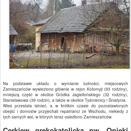
Na podstawie układu o wymianie ludności, miejscowych
Zamieszańców wywieziono głównie w rejon Kołomyji (93 rodziny),
mniejszą część w okolice Gródka Jagiellońskiego (32 rodziny),
Stanisławowa (39 rodzin), a także w okolice Tyśmienicy i Śniatynia.
Wieś przestała istnieć, a w krótkim czasie do pozostawionych
obejść i domostw przyjechali repatrianci ze Wschodu, niekiedy z
tych samych wsi, w których teraz osiedlono Zamieszańców.
Cerkiew grekokatolicka pw. Opieki