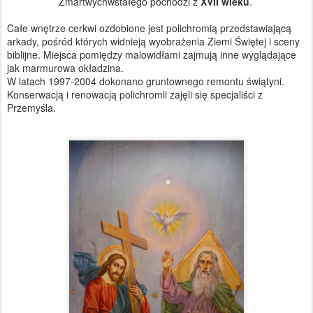
Zmartwychwstałego pochodzi z
XVII
wieku
.
Całe wnętrze cerkwi ozdobione jest polichromią przedstawiającą
arkady, pośród których widnieją wyobrażenia Ziemi Świętej i sceny
biblijne. Miejsca pomiędzy malowidłami zajmują inne wyglądające
jak marmurowa okładzina.
W latach 1997-2004 dokonano gruntownego remontu świątyni.
Konserwacją i renowacją polichromii zajęli się specjaliści z
Przemyśla.