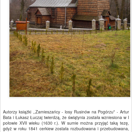
Autorzy książki ,,Zamieszańcy - losy Rusinów na Pogórzu" - Artur
Bata i Łukasz Łuczaj twierdzą, że świątynia została wzniesiona w I
połowie XVII wieku (1630 r.). W sumie można przyjąć taką tezę,
gdyż w roku 1841 cerkiew została rozbudowana i przebudowana,