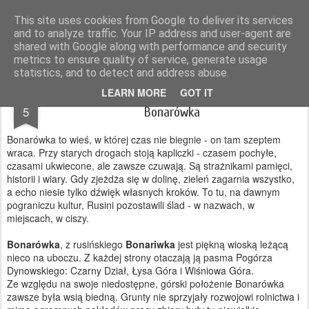
Magurskie wyprawy
podróże, góry, fotografia
This site uses cookies from Google to deliver its services
and to analyze traffic. Your IP address and user-agent are
Pages
shared with Google along with performance and security
metrics to ensure quality of service, generate usage
statistics, and to detect and address abuse.
APR
LEARN MORE
GOT IT
Ścieżkami Zamieszańców: przystanek trzeci -
5
Bonarówka
Bonarówka to wieś, w której czas nie biegnie - on tam szeptem
wraca. Przy starych drogach stoją kapliczki - czasem pochyłe,
czasami ukwiecone, ale zawsze czuwają. Są strażnikami pamięci,
historii i wiary. Gdy zjeżdża się w dolinę, zieleń zagarnia wszystko,
a echo niesie tylko dźwięk własnych kroków. To tu, na dawnym
pograniczu kultur, Rusini pozostawili ślad - w nazwach, w
miejscach, w ciszy.
Bonarówka
, z rusińskiego
Bonariwka
jest piękną wioską leżącą
nieco na uboczu. Z każdej strony otaczają ją pasma Pogórza
Dynowskiego: Czarny Dział, Łysa Góra i Wiśniowa Góra.
Ze względu na swoje niedostępne, górski położenie Bonarówka
zawsze była wsią biedną. Grunty nie sprzyjały rozwojowi rolnictwa i