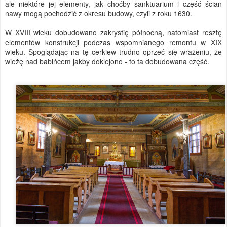
ale niektóre jej elementy, jak choćby sanktuarium i część ścian
nawy mogą pochodzić z okresu budowy, czyli z roku 1630.
W XVIII wieku dobudowano zakrystię północną, natomiast resztę
elementów konstrukcji podczas wspomnianego remontu w XIX
wieku. Spoglądając na tę cerkiew trudno oprzeć się wrażeniu, że
wieżę nad babińcem jakby doklejono - to ta dobudowana część.