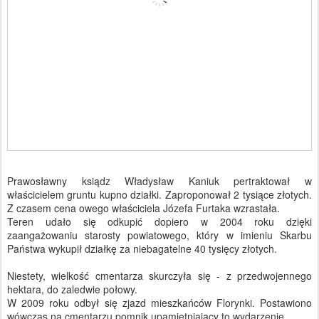
Prawosławny ksiądz Władysław Kaniuk pertraktował w
właścicielem gruntu kupno działki. Zaproponował 2 tysiące złotych.
Z czasem cena owego właściciela Józefa Furtaka wzrastała.
Teren udało się odkupić dopiero w 2004 roku dzięki
zaangażowaniu starosty powiatowego, który w imieniu Skarbu
Państwa wykupił działkę za niebagatelne 40 tysięcy złotych.
Niestety, wielkość cmentarza skurczyła się - z przedwojennego
hektara, do zaledwie połowy.
W 2009 roku odbył się zjazd mieszkańców Florynki. Postawiono
wówczas na cmentarzu pomnik upamiętniający to wydarzenie.