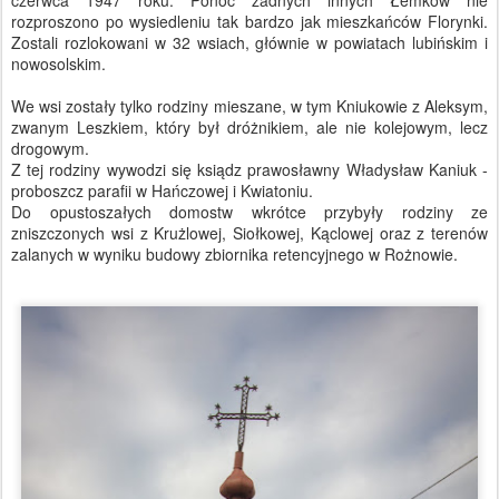
czerwca 1947 roku. Ponoć żadnych innych Łemków nie
rozproszono po wysiedleniu tak bardzo jak mieszkańców Florynki.
Zostali rozlokowani w 32 wsiach, głównie w powiatach lubińskim i
nowosolskim.
We wsi zostały tylko rodziny mieszane, w tym Kniukowie z Aleksym,
zwanym Leszkiem, który był dróżnikiem, ale nie kolejowym, lecz
drogowym.
Z tej rodziny wywodzi się ksiądz prawosławny Władysław Kaniuk -
proboszcz parafii w Hańczowej i Kwiatoniu.
Do opustoszałych domostw wkrótce przybyły rodziny ze
zniszczonych wsi z Krużlowej, Siołkowej, Kąclowej oraz z terenów
zalanych w wyniku budowy zbiornika retencyjnego w Rożnowie.