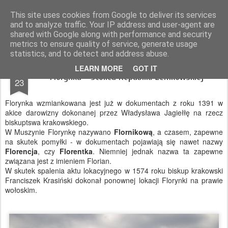
Magurskie wyprawy
podróże, góry, fotografia
This site uses cookies from Google to deliver its services
and to analyze traffic. Your IP address and user-agent are
Pages
shared with Google along with performance and security
metrics to ensure quality of service, generate usage
statistics, and to detect and address abuse.
NOV
LEARN MORE
GOT IT
Florynka - stolica Republiki Łemkowskiej
23
Florynka wzmiankowana jest już w dokumentach z roku 1391 w
akice darowizny dokonanej przez Władysława Jagiełłę na rzecz
biskuptswa krakowskiego.
W Muszynie Florynkę nazywano
Flornikową
, a czasem, zapewne
na skutek pomyłki - w dokumentach pojawiają się nawet nazwy
Florencja
, czy
Florentka
. Niemniej jednak nazwa ta zapewne
związana jest z imieniem Florian.
W skutek spalenia aktu lokacyjnego w 1574 roku biskup krakowski
Franciszek Krasiński dokonał ponownej lokacji Florynki na prawie
wołoskim.