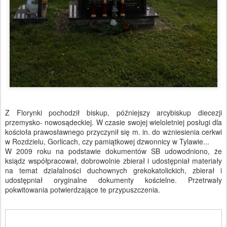
Z Florynki pochodził biskup, późniejszy arcybiskup diecezji
przemysko- nowosądeckiej. W czasie swojej wieloletniej posługi dla
kościoła prawosławnego przyczynił się m. in. do wzniesienia cerkwi
w Rozdzielu, Gorlicach, czy pamiątkowej dzwonnicy w Tylawie...
W 2009 roku na podstawie dokumentów SB udowodniono, że
ksiądz współpracował, dobrowolnie zbierał i udostępniał materiały
na temat działalności duchownych grekokatolickich, zbierał i
udostępniał oryginalne dokumenty kościelne. Przetrwały
pokwitowania potwierdzające te przypuszczenia.