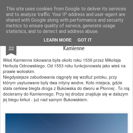
Magurskie wyprawy
podróże, góry, fotografia
This site uses cookies from Google to deliver its services
and to analyze traffic. Your IP address and user-agent are
Pages
shared with Google along with performance and security
metrics to ensure quality of service, generate usage
statistics, and to detect and address abuse.
MAR
LEARN MORE
GOT IT
Nieistniejące osady Pogórza Bukowskiego -
22
Kamienne
Wieś Kamienne lokowana była około roku 1539 przez Mikołaja
Herbuta Odnowskiego. Od 1553 roku funkcjonowała jako wieś na
prawie wołoskim.
Niegdysiejsze zabudowania ciągnęły się wzdłuż potoku, przy
którym usytuowane były dwa młyny wodne. Koło miejsca, gdzie
stała cerkiew biegła droga z Bukowska do dworu w Płonnej . To nią
docieramy do Kamiennego. Przy tej drodze znajduje się w dalszym
jej biegu kirkut - już nad samym Bukowskiem.