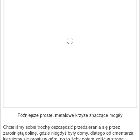
Późniejsze proste, metalowe krzyże znaczące mogiły
Chcieliśmy sobie trochę oszczędzić przedzierania się przez
zarośniętą dolinę, gdzie niegdyś były domy, dlatego od cmentarza
kierujemy się prostu w górę, po to żeby potem zejść w stronę