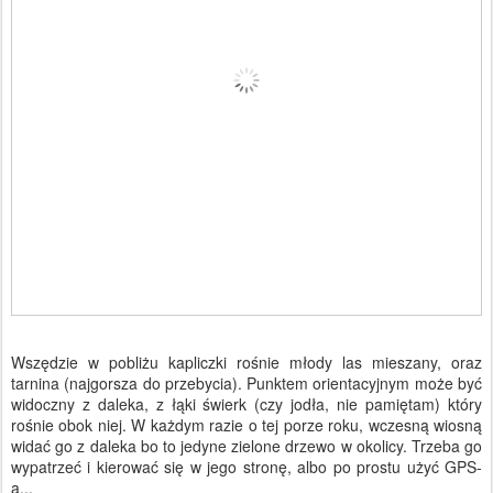
Wszędzie w pobliżu kapliczki rośnie młody las mieszany, oraz
tarnina (najgorsza do przebycia). Punktem orientacyjnym może być
widoczny z daleka, z łąki świerk (czy jodła, nie pamiętam) który
rośnie obok niej. W każdym razie o tej porze roku, wczesną wiosną
widać go z daleka bo to jedyne zielone drzewo w okolicy. Trzeba go
wypatrzeć i kierować się w jego stronę, albo po prostu użyć GPS-
a...