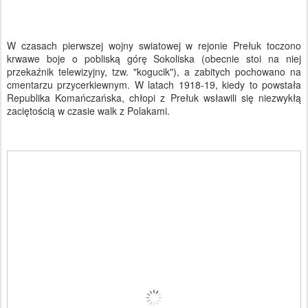
W czasach pierwszej wojny swiatowej w rejonie Prełuk toczono
krwawe boje o pobliską górę Sokoliska (obecnie stoi na niej
przekaźnik telewizyjny, tzw. "kogucik"), a zabitych pochowano na
cmentarzu przycerkiewnym. W latach 1918-19, kiedy to powstała
Republika Komańczańska, chłopi z Prełuk wsławili się niezwykłą
zaciętością w czasie walk z Polakami.