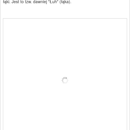
łąki. Jest to tzw. dawniej "Łuh" (łąka).