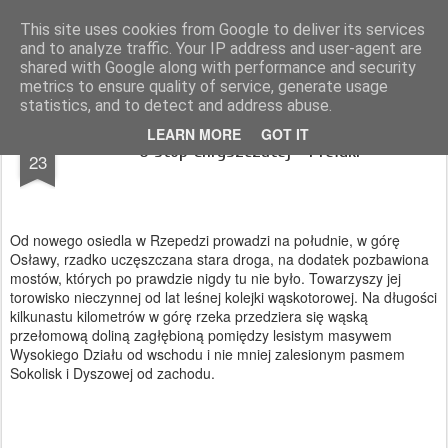
Magurskie wyprawy
podróże, góry, fotografia
This site uses cookies from Google to deliver its services
and to analyze traffic. Your IP address and user-agent are
Pages
shared with Google along with performance and security
metrics to ensure quality of service, generate usage
statistics, and to detect and address abuse.
JUN
LEARN MORE
GOT IT
U stóp Chryszczatej - Prełuki
23
Od nowego osiedla w Rzepedzi prowadzi na południe, w górę
Osławy, rzadko uczęszczana stara droga, na dodatek pozbawiona
mostów, których po prawdzie nigdy tu nie było. Towarzyszy jej
torowisko nieczynnej od lat leśnej kolejki wąskotorowej. Na długości
kilkunastu kilometrów w górę rzeka przedziera się wąską
przełomową doliną zagłębioną pomiędzy lesistym masywem
Wysokiego Działu od wschodu i nie mniej zalesionym pasmem
Sokolisk i Dyszowej od zachodu.