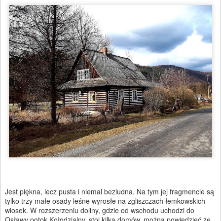
Jest piękna, lecz pusta i niemal bezludna. Na tym jej fragmencie są
tylko trzy małe osady leśne wyrosłe na zgliszczach łemkowskich
wiosek. W rozszerzeniu doliny, gdzie od wschodu uchodzi do
Osławy potok Kołodzialny, stoi kilka domów, można powiedzieć że