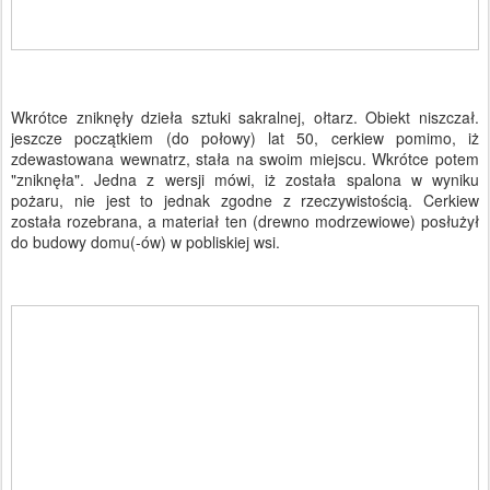
Wkrótce zniknęły dzieła sztuki sakralnej, ołtarz. Obiekt niszczał.
jeszcze początkiem (do połowy) lat 50, cerkiew pomimo, iż
zdewastowana wewnatrz, stała na swoim miejscu. Wkrótce potem
"zniknęła". Jedna z wersji mówi, iż została spalona w wyniku
pożaru, nie jest to jednak zgodne z rzeczywistością. Cerkiew
została rozebrana, a materiał ten (drewno modrzewiowe) posłużył
do budowy domu(-ów) w pobliskiej wsi.