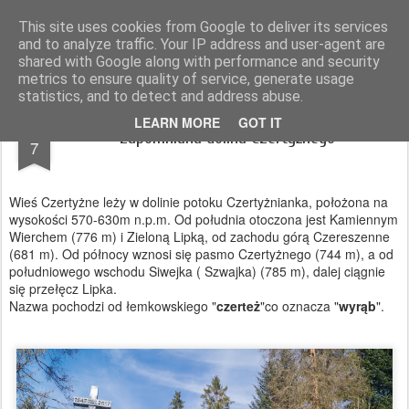
Magurskie wyprawy
podróże, góry, fotografia
This site uses cookies from Google to deliver its services
and to analyze traffic. Your IP address and user-agent are
Pages
shared with Google along with performance and security
metrics to ensure quality of service, generate usage
statistics, and to detect and address abuse.
JAN
LEARN MORE
GOT IT
Zapomniana dolina Czertyżnego
7
Wieś Czertyżne leży w dolinie potoku Czertyżnianka, położona na
wysokości 570-630m n.p.m. Od południa otoczona jest Kamiennym
Wierchem (776 m) i Zieloną Lipką, od zachodu górą Czereszenne
(681 m). Od północy wznosi się pasmo Czertyżnego (744 m), a od
południowego wschodu Siwejka ( Szwajka) (785 m), dalej ciągnie
się przełęcz Lipka.
Nazwa pochodzi od łemkowskiego "
czerteż
"co oznacza "
wyrąb
".