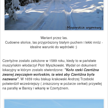
Wariant przez las.
Cudowne słońce, las przyprószony białym puchem i lekki mróz -
idealne warunki do wędrówki :)
Czertyżne zostało założone w 1589 roku, kiedy to w państwie
muszyńskim włodarzył Piotr Myszkowski. Wydał on dokument
lokacyjny w którym zostało stwierdzone:
"Koło rzeki Czertiżna
zwanej zwyczajem wołoskim, ta wieś aby Czertiżna była
nazwana"
. W 1659 roku biskup krakowski Andrzej Trzebicki
potwierdził wcześniejszy ( zniszczony w pożarze cerkwi) przywilej
na parafię w Banicy i wikarię w Czertyżnem.