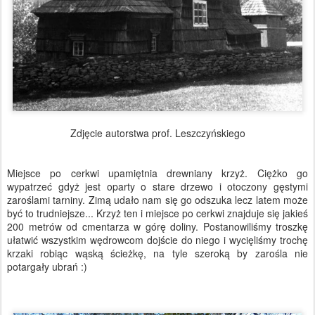
Zdjęcie autorstwa prof. Leszczyńskiego
Miejsce po cerkwi upamiętnia drewniany krzyż. Ciężko go
wypatrzeć gdyż jest oparty o stare drzewo i otoczony gęstymi
zaroślami tarniny. Zimą udało nam się go odszuka lecz latem może
być to trudniejsze...
Krzyż ten i miejsce po cerkwi znajduje się jakieś
200 metrów od cmentarza w górę doliny.
Postanowiliśmy troszkę
ułatwić wszystkim wędrowcom dojście do niego i wycięliśmy trochę
krzaki robiąc wąską ścieżkę, na tyle szeroką by zarośla nie
potargały ubrań :)