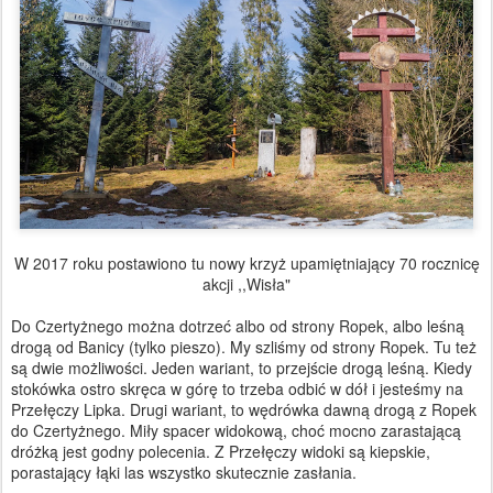
W 2017 roku postawiono tu nowy krzyż upamiętniający 70 rocznicę
akcji ,,Wisła"
Do Czertyżnego można dotrzeć albo od strony Ropek, albo leśną
drogą od Banicy (tylko pieszo). My szliśmy od strony Ropek. Tu też
są dwie możliwości. Jeden wariant, to przejście drogą leśną. Kiedy
stokówka ostro skręca w górę to trzeba odbić w dół i jesteśmy na
Przełęczy Lipka. Drugi wariant, to wędrówka dawną drogą z Ropek
do Czertyżnego. Miły spacer widokową, choć mocno zarastającą
dróżką jest godny polecenia. Z Przełęczy widoki są kiepskie,
porastający łąki las wszystko skutecznie zasłania.