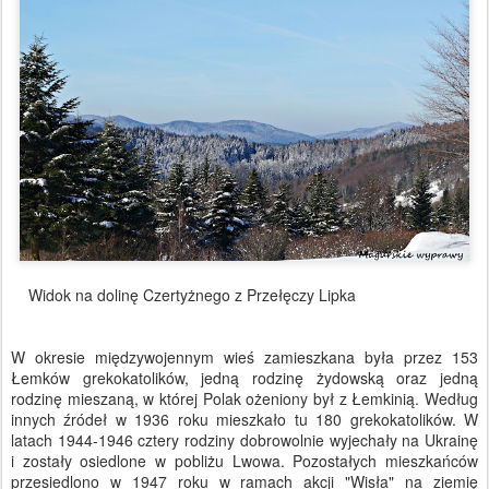
Widok na dolinę Czertyżnego z Przełęczy Lipka
W okresie międzywojennym wieś zamieszkana była przez 153
Łemków grekokatolików, jedną rodzinę żydowską oraz jedną
rodzinę mieszaną, w której Polak ożeniony był z Łemkinią. Według
innych źródeł w 1936 roku mieszkało tu 180 grekokatolików. W
latach 1944-1946 cztery rodziny dobrowolnie wyjechały na Ukrainę
i zostały osiedlone w pobliżu Lwowa. Pozostałych mieszkańców
przesiedlono w 1947 roku w ramach akcji "Wisła" na ziemię