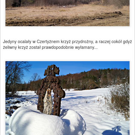
Jedyny ocalały w Czertyżnem krzyż przydrożny, a raczej cokół gdyż
żeliwny krzyż został prawdopodobnie wyłamany...