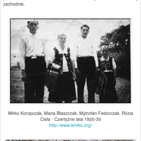
zachodnie.
Mirko Koropczak, Maria Błaszczak, Mytrofan Fedorczak, Rózia
Cisła - Czertyżne lata 1920-30
http://www.lemko.org/