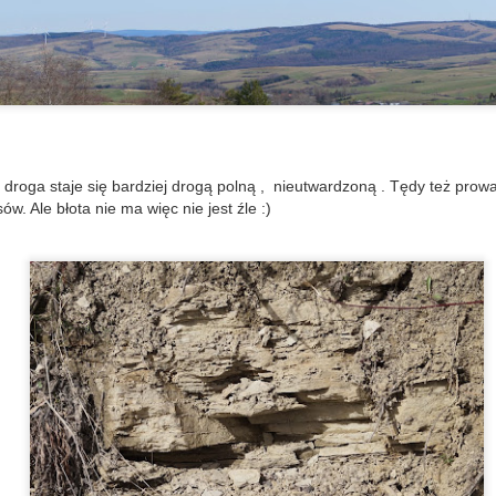
olę Jasienicką i Wolę Komborską.
y postanawiamy podejść na szczyt od strony Woli Jasienickiej, gdzie
ostawiamy samochód.
Myscowa - Dymitr Repak o wysiedleniach i pamięci | Cykl "Ludzie
OV
Beskidu" #10
30
Samochód zostawiamy tam gdzie kończy się w miarę dobra
roga asfaltowa, tuż przez pierwszym brodem przez potok. Wydawać
 się mogło, że dalej to już nikt nie mieszka. Co chwilę od głównej
droga staje się bardziej drogą polną , nieutwardzoną . Tędy też prow
ogi odchodzą rozjeżdżone traktorami, lub rozdeptane krowimi
ów. Ale błota nie ma więc nie jest źle :)
pytami dróżki w pola. W ogóle asfalt miejscami jest tak szczelnie
kryty krowim łajnem, że aż nie do wiary jak one to zrobiły?
 pierwszym lepszym domu pytamy, czy Pan którego chcemy
wiedzić jeszcze żyje, bo szkoda taki kawał iść na darmo.
Grab - Pani Rózia o dawnym życiu, pracy w sklepie i ciszy | Cykl
CT
"Ludzie Beskidu" #9
25
Kontakt do Pani Rózi dostaliśmy w Ożennej. "Powiedzcie, że
rzesiek Was przysłał". Podjeżdżamy do Grabiu. Wiemy, że mieszka
pobliżu dawnej szkoły, po drugiej stronie. To wyjątkowe dla nas
potkanie, bo mamy przyjemność spotkać Łemkinię z krwi i kości i to
 dodatek taką, która przeżyła wysiedlenia i wróciła z Zachodu. Nikt
 nie uwierzył z iloma osobami musieliśmy rozmawiać i ile kilometrów