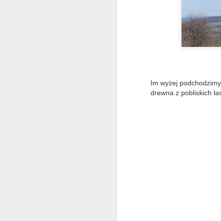
W
M
z
N
d
by
Im wyżej podchodzimy 
dr
drewna z pobliskich las
ko
po
W
od
O
G
w 
s
na
by