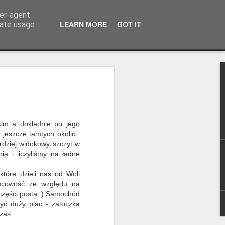
ser-agent
LEARN MORE
GOT IT
rate usage
 Łemkowszczyzny -
ych podkarpackich uzdrowisk leży
a po wzgórzach Beskidu Niskiego,
kim a dokładnie po jego
ieszkańców, którzy przez stulecia
jeszcze tamtych okolic .
kulturę i której okruchy możemy odnaleźć
rdziej widokowy szczyt w
ia i liczyliśmy na ładne
a, miała więcej szczęścia niż sąsiednia
ego powodu - przetrwała. Jej początki
tóre dzieli nas od Woli
y w dokumentach sądowych z roku 1470
jscowość ze względu na
ś stanowiła własność królewską.
 części posta :) Samochód
i w Wołtuszowej, a potem w Desznie.
yć duży plac - zatoczka
aścicielem Bałucianki był hrabia Jan
zas .