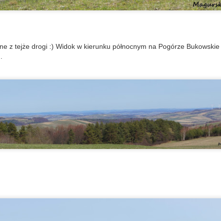
teresującym dla tych, którzy próbują odnaleźć miejsca styku kultur.
usińska obecność może dziś być widoczna jedynie w układzie pól,
eliktach dawnych zabudowań, czy w cieniu kamiennych kapliczek.
Podkarpackie dwory - Bratkówka
PR
e z tejże drogi :) Widok w kierunku północnym na Pogórze Bukowskie 
11
Bratkówka - wieś położona zaledwie 10 km od Krosna, na skraju
.
Pogórza Dynowskiego, w dolinie Wisłoka. Z jednej strony zakole
eki Wisłok, z drugiej stoki Królewskiej Góry, więc wioska ta
zęściowo leży na nizinie i częściowo na wzgórzach. Do 1945 roku
awny przysiółek Bratkówki - Wólka Bratkowska był zamieszkiwany
rzez Rusinów zwanych Zamieszańcami, ale o tym w kolejnym wpisie.
isłok
azwa miejscowości wywodzi się od imienia Bratysław. Wcześniejsze
azwy to Bratkenhaw, czy Brathcowska.
Pogórze Dynowskie - tajemnice góry Połom
AR
16
Pojedyncze, odosobnione góry, czy wzniesienia od zawsze
pobudzały wyobraźnię człowieka. Były tematem legend,
iejscem niezwykłych zdarzeń, które to przekazywane były z
okolenia na pokolenie.
óra Połom, nazywana również Połomią to niewielki szczyt (455 m
p.m) porośnięty lasem. Wzniesienie oddziela od siebie dwie wioski -