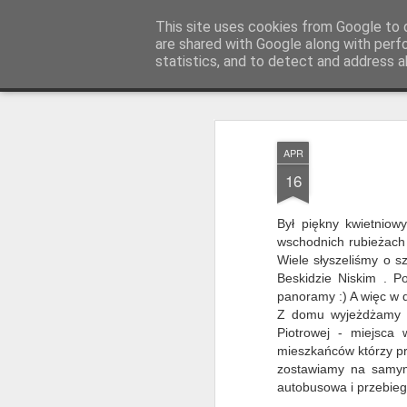
Magurskie wyprawy
This site uses cookies from Google to d
podróże, góry, f
are shared with Google along with perf
statistics, and to detect and address a
Magazine
Pages
APR
16
Był piękny kwietniow
wschodnich rubieżach 
Wiele słyszeliśmy o s
Beskidzie Niskim . Po
panoramy :) A więc w d
Z domu wyjeżdżamy t
Piotrowej - miejsca
mieszkańców którzy pr
zostawiamy na samym 
autobusowa i przebieg