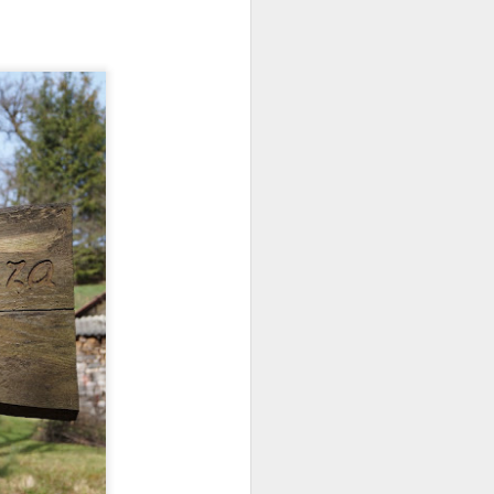
lejarnia, młyn wodny, folusz i kilka
Tak sie u nos godo. Kilka
JAN
słów o gwarze
24
pogórzańskiej
Na wstępie chciałam powiedzieć,
że ten tekst nie jest pracą
językoznawczą, ani badaniem
dialektologicznym. Jest to