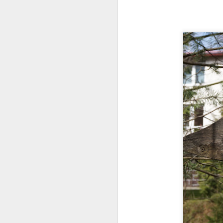
Z Iwli, przez Łazy i Krzyż
MAY
Pamięci na Chyrową Górę
24
W majowy weekend
postanowiliśmy odwiedzić takie
mało znane miejsce w Iwli, które
na mapie nazywa się "Krzyż
Pamięci, tablice ofiar wojennych".