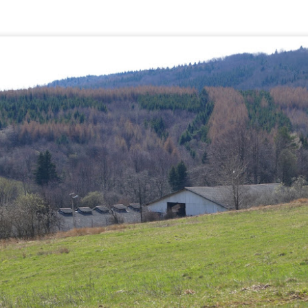
tartujemy przy sanatorium Sanvit - w jego pobliżu zostawiamy
amochód.
Na wieżę w Desznicy nikt nie chodzi? I dobrze.
UN
27
Dojazd do Desznicy prowadzi boczną drogą od strony Kątów. Nie
ma tutaj szyldów, zaplecza gastronomicznego, nie ma nawet
klepu. I bardzo dobrze! Mijamy cerkiew, mijamy domy, aż w końcu
ąską dróżką trafiamy na wyznaczony parking przy rozwidleniu dróg.
jego pobliżu znajduje się grodzisko Walik. Nie zapomnijcie o nim, w
goni za widokami - nam się to zdarzyło.
Ścieżkami Zamieszańców: przystanek ósmy - Wólka
AY
Bratkowska
22
W cieniu polskich domostw, w jednym z przysiółków - dziś niemal
apomnianym - mieszkali Rusini, wpisując się w wieloetniczny
rajobraz tego fragmentu Pogórza Dynowskiego.
o właśnie te trudne do odnalezienia obecnie ślady dawnych
eszkańców - niepozorne, zatarte, ale prawdziwe - czynią to miejsce