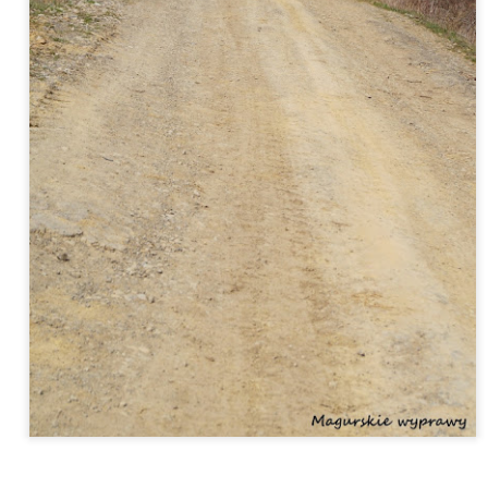
apraszam Was dzisiaj do Zagrody Etnograficznej w Rogach, gdzie w
emal 100-letniej chałupie urządzono miniaturowy skansen.
Wiśniowa. Dwór, celebryta - dąb Józef i historia rodu
UG
Mycielskich
21
Wiśniowa leży przy drodze, którą wielu jedzie w stronę
zeszowa. Samochody przemykają tu bez zatrzymania, a kierowcy
zadko zerkają w bok. A szkoda, bo na skarpie, nieco powyżej szosy,
yje się miejsce, które od wieków spogląda na mijających je
odróżnych. Pałac Mycielskich, otoczony parkiem i starymi drzewami,
 nie tylko zabytek, to miejsce, które wciąż żyje. Po rewitalizacji
018r.) oficyna stała się centrum wystaw i wydarzeń kulturalnych.
Pomnik w Lesie Grabińskim. Historia egzekucji z 1944 roku
UL
25
Zaczęliśmy naszą wędrówkę w Iwoniczu Zdroju - miejsca pełnego
gwaru, kuracjuszy i letników. A wystarczy kilkanaście minut
arszu, by zagłębić się w beskidzką przyrodę i nacieszyć oczy
idokiem okolicznych wzgórz. Naszym celem jest Las Grabiński -
ejsce gdzie Niemcy rozstrzelali w 1944 roku 72 osoby... Myślę, że to
ejsce warto znać i odwiedzić chociaż raz...
omnik w Lesie Grabińskim