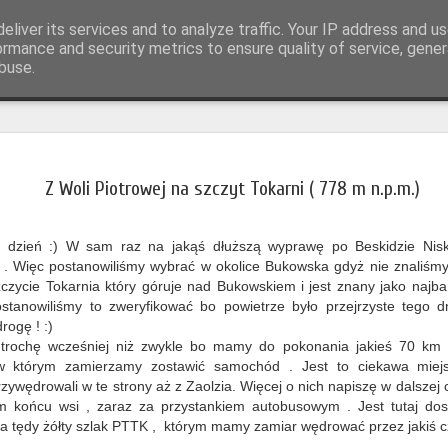
eliver its services and to analyze traffic. Your IP address and u
otografia
ormance and security metrics to ensure quality of service, gene
buse.
Odkrywanie
JUN
Bałucianka
26
Z Woli Piotrowej na szczyt Tokarni ( 778 m n.p.m.)
W sąsiedztwie znan
maleńka wioska, rozrzucon
y dzień :) W sam raz na jakąś dłuższą wyprawę po Beskidzie Nis
pamiętająca łemkowskich m
. Więc postanowiliśmy wybrać w okolice Bukowska gdyż nie znaliśmy 
tworzyli tu swoją unikalną 
zczycie Tokarnia który góruje nad Bukowskiem i jest znany jako najba
także dziś.
stanowiliśmy to zweryfikować bo powietrze było przejrzyste tego dn
Bałucianka - bo o niej mow
rogę ! :)
Wólka, czy Deszno, z prost
rochę wcześniej niż zwykle bo mamy do pokonania jakieś 70 km k
sięgają XV wieku. To wted
 w którym zamierzamy zostawić samochód . Jest to ciekawa mie
pojawia się Baluthowa. Wie
zywędrowali w te strony aż z Zaolzia. Więcej o nich napiszę w dalszej
Najpierw podlegała parochi
końcu wsi , zaraz za przystankiem autobusowym . Jest tutaj dos
Przed II wojną światową wł
a tędy żółty szlak PTTK , którym mamy zamiar wędrować przez jakiś c
Potocki.