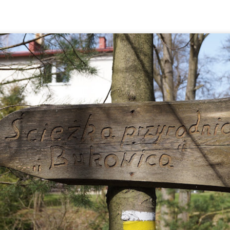
W dole wsi znajdowała się o
warsztatów tkackich.
Z Iwonicza Zdroju na Żabią
Golesz - więcej niż ruiny. Co
APR
MAR
Górę - trasa, widoki,
warto odnaleźć w lesie?
23
22
wskazówki
Nieopodal Jasła, nad doliną
Iwonicz - Zdrój to taki klasyk,
rzeki Wisłoki, w miejscowości
który niby kojarzy się z
Krajowice, wznoszą się ruiny
kuracjuszami i piciem wody o
średniowiecznego zamku.
dziwnym smaku oraz zapachu,
Wzniesienie, na którym