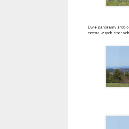
in
R
r
A
Dwie panoramy zrobion
częste w tych stronach
rz
c
d
p
W
N
n
M
m
p
G
n.