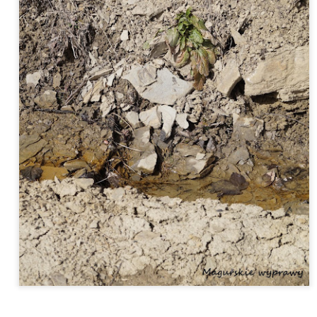
rzejechać, żeby móc spotkać prawdziwego Łemka na jego rodzimej
emkowszczyźnie...
Pani Olga - historia Cyganki z gór | Cykl "Ludzie Beskidu" #8
EP
11
W Olchowcu złapała nas burza, a jak już się rozpadało to nie
mogło przestać. Wsiedliśmy więc do samochodu i jechaliśmy
dną z naszych ulubionych tras - drogą do granicy polsko-słowackiej w
żennej. W Świątkowej Małej zaintrygowały nas dwa niewielkie domy
ojące po lewej stronie drogi. Dostrzegamy, że drzwi do jednego z nich
ą otwarte, wisi w nich firanka, która nie ma wpuszczać do domu much.
hyba założono ją tego dnia z przyzwyczajenia, bo w taką ulewę
uchy nie uświadczy.
Olchowiec - Pani Aniela o cerkwi, przeszłości i samotności | Cykl
UN
"Ludzie Beskidu" #7
21
Olchowiec to mała miejscowość, tuż przy słowackiej granicy,
eżąca w otulinie Magurskiego Parku Narodowego. Panią Anielę znany
d dawna, bo i sama wioska bardzo bliska naszemu sercu i często tam
ywamy.