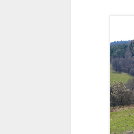
S
s
J
s
w
W 
po
M
z
k
T
mi