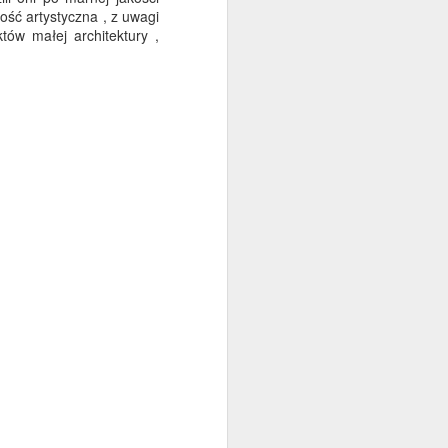
ść artystyczna , z uwagi
opracowanie własne oparte na
któw małej architektury ,
wspomnieniach mieszkańców, w
tym mojej rodziny i własnych
obserwacjach. Niektóre słowa
mogą występować również w
innych regionach - nie jest to
jednak celem niniejszego
zestawienia, chcę jedynie
zachować pamięć o lokalnej
mowie.