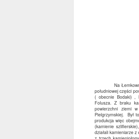
Na Łemkowszczyźnie
południowej części pow
( obecnie Bodaki) ,
Z Iwli, przez Łazy i Krzyż
Folusza. Z braku ka
MAY
Pamięci na Chyrową Górę
powierzchni ziemi 
24
Pielgrzymskiej. Był t
W majowy weekend
produkcja więc obejmo
postanowiliśmy odwiedzić takie
(kamienie szlifiersk
mało znane miejsce w Iwli, które
działali kamieniarze z
na mapie nazywa się "Krzyż
z trzech kamieniołom
Pamięci, tablice ofiar wojennych".