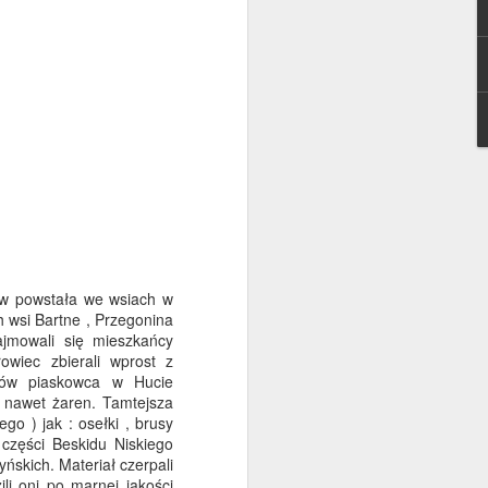
lejarnia, młyn wodny, folusz i kilka
 powstała we wsiach w
h wsi Bartne , Przegonina
jmowali się mieszkańcy
owiec zbierali wprost z
Tak sie u nos godo. Kilka
JAN
słów o gwarze
ków piaskowca w Hucie
24
pogórzańskiej
a nawet żaren. Tamtejsza
o ) jak : osełki , brusy
Na wstępie chciałam powiedzieć,
 części Beskidu Niskiego
że ten tekst nie jest pracą
yńskich. Materiał czerpali
językoznawczą, ani badaniem
li oni po marnej jakości
dialektologicznym. Jest to