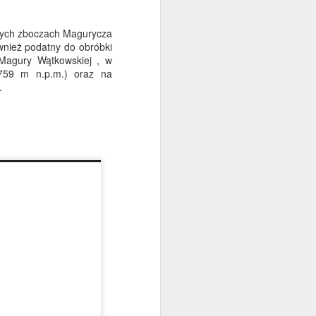
ych zboczach Magurycza
ównież podatny do obróbki
 Magury Wątkowskiej , w
759 m n.p.m.) oraz na
.