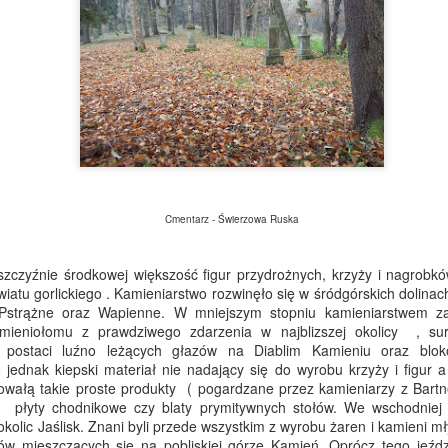
W dole wsi znajdowała się o
warsztatów tkackich.
Cmentarz - Świerzowa Ruska
 środkowej większość figur przydrożnych, krzyży i nagrobków
iatu gorlickiego . Kamieniarstwo rozwinęło się w śródgórskich dolinac
 Pstrążne oraz Wapienne. W mniejszym stopniu kamieniarstwem za
mieniołomu z prawdziwego zdarzenia w najblizszej okolicy , sur
Z Iwonicza Zdroju na Żabią
Golesz - więcej niż ruiny. Co
APR
MAR
Górę - trasa, widoki,
warto odnaleźć w lesie?
w postaci luźno leżących głazów na Diablim Kamieniu oraz blo
23
22
wskazówki
o jednak kiepski materiał nie nadający się do wyrobu krzyży i figur 
Nieopodal Jasła, nad doliną
wałą takie proste produkty ( pogardzane przez kamieniarzy z Bartneg
Iwonicz - Zdrój to taki klasyk,
rzeki Wisłoki, w miejscowości
ie), płyty chodnikowe czy blaty prymitywnych stołów. We wschodniej
który niby kojarzy się z
Krajowice, wznoszą się ruiny
 okolic Jaślisk. Znani byli przede wszystkim z wyrobu żaren i kamieni mł
kuracjuszami i piciem wody o
średniowiecznego zamku.
ów mieszczących się na pobliskiej górze Kamień. Oprócz tego jeździ
dziwnym smaku oraz zapachu,
Wzniesienie, na którym