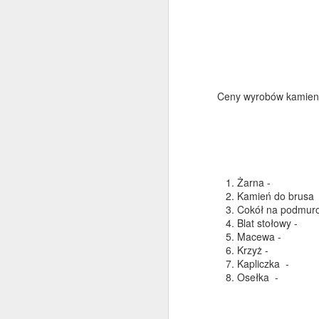
Z
ni
A
R
Ceny wyrobów kamieni
r
kr
p
to
(2
Żarna
Kamień do br
J
Cokół na podmur
Blat stoło
Macew
m
Krzyż
w
Kapliczk
mi
Osełk
mi
P