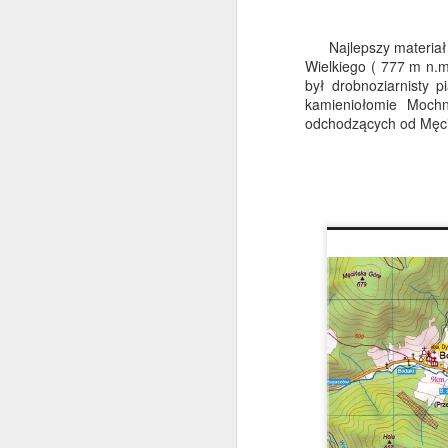
p
Ł
Najlepszy materiał 
Wielkiego ( 777 m n.m
był drobnoziarnisty
S
kamieniołomie Moch
odchodzących od Męciń
je
O
st
s
C
m
J
l
o
b