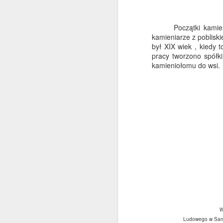
W
M
Początki kamieniars
z
kamieniarze z poblisk
N
był XIX wiek , kiedy 
pracy tworzono spółki
kamieniołomu do wsi.
d
by
dr
ko
po
W
od
O
G
w 
s
na
Ludowego w Sano
by