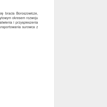
ę bracia Boroszowicze,
zczytowym okresem rozwoju
atwienia i przyspieszenia
ransportowania surowca z
 Muzeum Budownictwa