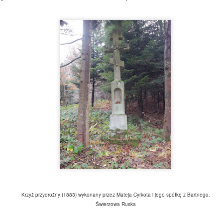
teresującym dla tych, którzy próbują odnaleźć miejsca styku kultur.
usińska obecność może dziś być widoczna jedynie w układzie pól,
eliktach dawnych zabudowań, czy w cieniu kamiennych kapliczek.
Podkarpackie dwory - Bratkówka
PR
11
Bratkówka - wieś położona zaledwie 10 km od Krosna, na skraju
Pogórza Dynowskiego, w dolinie Wisłoka. Z jednej strony zakole
eki Wisłok, z drugiej stoki Królewskiej Góry, więc wioska ta
zęściowo leży na nizinie i częściowo na wzgórzach. Do 1945 roku
awny przysiółek Bratkówki - Wólka Bratkowska był zamieszkiwany
rzez Rusinów zwanych Zamieszańcami, ale o tym w kolejnym wpisie.
isłok
azwa miejscowości wywodzi się od imienia Bratysław. Wcześniejsze
azwy to Bratkenhaw, czy Brathcowska.
Pogórze Dynowskie - tajemnice góry Połom
AR
16
Pojedyncze, odosobnione góry, czy wzniesienia od zawsze
pobudzały wyobraźnię człowieka. Były tematem legend,
iejscem niezwykłych zdarzeń, które to przekazywane były z
okolenia na pokolenie.
Krzyż przydrożny (1883) wykonany przez Mateja Cyrkota i jego spółkę z Bartnego.
Świerzowa Ruska
óra Połom, nazywana również Połomią to niewielki szczyt (455 m
p.m) porośnięty lasem. Wzniesienie oddziela od siebie dwie wioski -