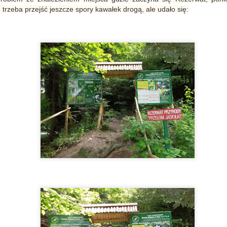
trzeba przejść jeszcze spory kawałek drogą, ale udało się:
W dole wsi znajdowała się o
warsztatów tkackich.
Z Iwonicza Zdroju na Żabią
Golesz - więcej niż ruiny. Co
APR
MAR
Górę - trasa, widoki,
warto odnaleźć w lesie?
23
22
wskazówki
Nieopodal Jasła, nad doliną
Iwonicz - Zdrój to taki klasyk,
rzeki Wisłoki, w miejscowości
który niby kojarzy się z
Krajowice, wznoszą się ruiny
kuracjuszami i piciem wody o
średniowiecznego zamku.
dziwnym smaku oraz zapachu,
Wzniesienie, na którym