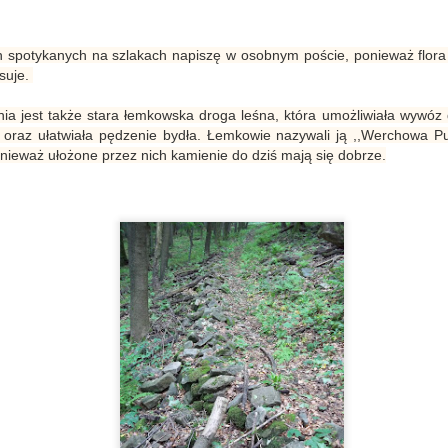
rzejechać, żeby móc spotkać prawdziwego Łemka na jego rodzimej
emkowszczyźnie...
potykanych na szlakach napiszę w osobnym poście, ponieważ flora
esuje.
Pani Olga - historia Cyganki z gór | Cykl "Ludzie Beskidu" #8
EP
11
W Olchowcu złapała nas burza, a jak już się rozpadało to nie
est także stara łemkowska droga leśna, która umożliwiała wywóz d
mogło przestać. Wsiedliśmy więc do samochodu i jechaliśmy
) oraz ułatwiała pędzenie bydła. Łemkowie nazywali ją ,,Werchowa Pu
dną z naszych ulubionych tras - drogą do granicy polsko-słowackiej w
onieważ ułożone przez nich kamienie do dziś mają się dobrze.
żennej. W Świątkowej Małej zaintrygowały nas dwa niewielkie domy
ojące po lewej stronie drogi. Dostrzegamy, że drzwi do jednego z nich
ą otwarte, wisi w nich firanka, która nie ma wpuszczać do domu much.
hyba założono ją tego dnia z przyzwyczajenia, bo w taką ulewę
uchy nie uświadczy.
Olchowiec - Pani Aniela o cerkwi, przeszłości i samotności | Cykl
UN
"Ludzie Beskidu" #7
21
Olchowiec to mała miejscowość, tuż przy słowackiej granicy,
eżąca w otulinie Magurskiego Parku Narodowego. Panią Anielę znany
d dawna, bo i sama wioska bardzo bliska naszemu sercu i często tam
ywamy.