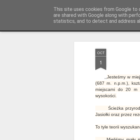
Magurskie wyprawy
This site uses cookies from Google to d
podróże, góry, f
are shared with Google along with perf
statistics, and to detect and address a
Magazine
Pages
OCT
1
,,
Jesteśmy w miej
(687 m. n.p.m.), ksz
miejscami do 20 m s
wysokości.
Ścieżka przyro
Jasiołki oraz przez re
To tyle teorii wyszukane
Mieliśmy mały probl