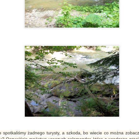
apraszam Was dzisiaj do Zagrody Etnograficznej w Rogach, gdzie w
emal 100-letniej chałupie urządzono miniaturowy skansen.
Wiśniowa. Dwór, celebryta - dąb Józef i historia rodu
UG
Mycielskich
21
Wiśniowa leży przy drodze, którą wielu jedzie w stronę
zeszowa. Samochody przemykają tu bez zatrzymania, a kierowcy
zadko zerkają w bok. A szkoda, bo na skarpie, nieco powyżej szosy,
yje się miejsce, które od wieków spogląda na mijających je
odróżnych. Pałac Mycielskich, otoczony parkiem i starymi drzewami,
 nie tylko zabytek, to miejsce, które wciąż żyje. Po rewitalizacji
018r.) oficyna stała się centrum wystaw i wydarzeń kulturalnych.
Pomnik w Lesie Grabińskim. Historia egzekucji z 1944 roku
UL
25
Zaczęliśmy naszą wędrówkę w Iwoniczu Zdroju - miejsca pełnego
gwaru, kuracjuszy i letników. A wystarczy kilkanaście minut
arszu, by zagłębić się w beskidzką przyrodę i nacieszyć oczy
idokiem okolicznych wzgórz. Naszym celem jest Las Grabiński -
ejsce gdzie Niemcy rozstrzelali w 1944 roku 72 osoby... Myślę, że to
ejsce warto znać i odwiedzić chociaż raz...
aliśmy żadnego turysty, a szkoda, bo wiecie co można zobaczy
omnik w Lesie Grabińskim