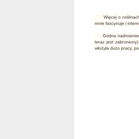
p
Ł
Więcej o roślinach s
mnie fascynuje i inter
S
Godna nadmienienia j
teraz jest zabroniony
je
włożyła dużo pracy, p
O
st
s
C
m
J
l
o
b