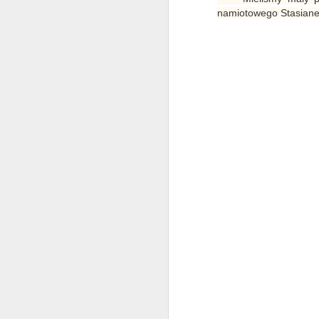
namiotowego Stasiane 
Z Iwli, przez Łazy i Krzyż
MAY
Pamięci na Chyrową Górę
24
W majowy weekend
postanowiliśmy odwiedzić takie
mało znane miejsce w Iwli, które
na mapie nazywa się "Krzyż
Pamięci, tablice ofiar wojennych".