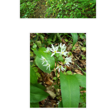
olę Jasienicką i Wolę Komborską.
y postanawiamy podejść na szczyt od strony Woli Jasienickiej, gdzie
ostawiamy samochód.
Myscowa - Dymitr Repak o wysiedleniach i pamięci | Cykl "Ludzie
OV
Beskidu" #10
30
Samochód zostawiamy tam gdzie kończy się w miarę dobra
roga asfaltowa, tuż przez pierwszym brodem przez potok. Wydawać
 się mogło, że dalej to już nikt nie mieszka. Co chwilę od głównej
ogi odchodzą rozjeżdżone traktorami, lub rozdeptane krowimi
pytami dróżki w pola. W ogóle asfalt miejscami jest tak szczelnie
kryty krowim łajnem, że aż nie do wiary jak one to zrobiły?
 pierwszym lepszym domu pytamy, czy Pan którego chcemy
wiedzić jeszcze żyje, bo szkoda taki kawał iść na darmo.
Grab - Pani Rózia o dawnym życiu, pracy w sklepie i ciszy | Cykl
CT
"Ludzie Beskidu" #9
25
Kontakt do Pani Rózi dostaliśmy w Ożennej. "Powiedzcie, że
rzesiek Was przysłał". Podjeżdżamy do Grabiu. Wiemy, że mieszka
pobliżu dawnej szkoły, po drugiej stronie. To wyjątkowe dla nas
potkanie, bo mamy przyjemność spotkać Łemkinię z krwi i kości i to
 dodatek taką, która przeżyła wysiedlenia i wróciła z Zachodu. Nikt
 nie uwierzył z iloma osobami musieliśmy rozmawiać i ile kilometrów