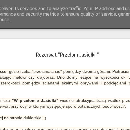
eliver its services and to analyze traffic. Your IP address and u
otografia
ormance and security metrics to ensure quality of service, gene
buse.
Odkrywanie
JUN
Bałucianka
26
Rezerwat "Przełom Jasiołki "
W sąsiedztwie znan
maleńka wioska, rozrzucon
scu, gdzie rzeka "przełamała się" pomiędzy dwoma górami: Piotrusiem
pamiętająca łemkowskich m
tałtując malowniczy krajobraz. Dno doliny leżące na wysokości ok.
tworzyli tu swoją unikalną 
zerokości pomiędzy ścianami skalnymi obrywami i podcięciami 
także dziś.
Bałucianka - bo o niej mow
Wólka, czy Deszno, z prost
dnicza
"W przełomie Jasiołki"
wiedzie atrakcyjną trasą wzdłuż prz
sięgają XV wieku. To wted
zerwat przyrody, w którym występuje sporo botanicznych osobliwości".
pojawia się Baluthowa. Wie
Najpierw podlegała parochi
j na stronie dukielskiej :)
Przed II wojną światową wł
Potocki.
em ze znalezieniem miejsca gdzie zaczyna się Rezerwat, ponie