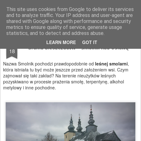
Magurskie wyprawy
podróże, góry, fotografia
This site uses cookies from Google to deliver its services
and to analyze traffic. Your IP address and user-agent are
Pages
shared with Google along with performance and security
metrics to ensure quality of service, generate usage
statistics, and to detect and address abuse.
JAN
LEARN MORE
GOT IT
Brama Bieszczadów - Smolnik nad Osławą
18
Nazwa Smolnik pochodzi prawdopodobnie od
leśnej smolarni
,
która istniała tu być może jeszcze przed założeniem wsi. Czym
zajmował się taki zakład? Na terenie nieużytków leśnych
pozyskiwano w procesie prażenia smołę, terpentynę, alkohol
metylowy i inne pochodne.