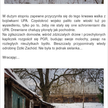
W dużym stopniu zapewne przyczyniła się do tego krwawa walka z
bojówkami UPA. Częstokroć wojsko paliło całe wioski tuż po
wysiedleniu, tylko po to, żeby nie stały się one schronieniami dla
UPA. Drewniane chałupy płonęły jak pochodnie.
Na zgliszczach domostw, wśród zdziczałych drzew i przechylonych
kapliczek rozgościł się PGR, budując swoje molochy, pasąc na
rozległych nieużytkach bydło. Bieszczady przypominały wtedy
odrobinę Dziki Zachód. Nie była to jednak sielanka...
Wracając...