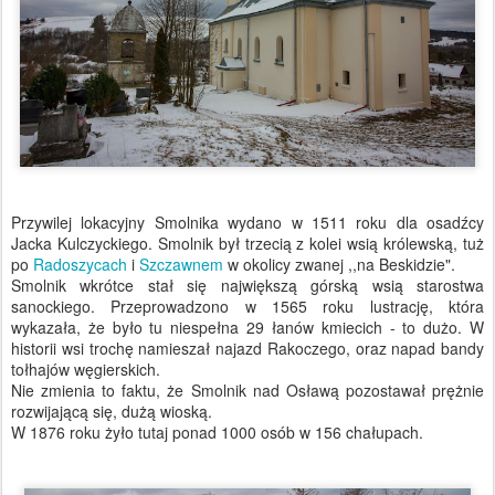
Przywilej lokacyjny Smolnika wydano w 1511 roku dla osadźcy
Jacka Kulczyckiego. Smolnik był trzecią z kolei wsią królewską, tuż
po
Radoszycach
i
Szczawnem
w okolicy zwanej ,,na Beskidzie".
Smolnik wkrótce stał się największą górską wsią starostwa
sanockiego. Przeprowadzono w 1565 roku lustrację, która
wykazała, że było tu niespełna 29 łanów kmiecich - to dużo. W
historii wsi trochę namieszał najazd Rakoczego, oraz napad bandy
tołhajów węgierskich.
Nie zmienia to faktu, że Smolnik nad Osławą pozostawał prężnie
rozwijającą się, dużą wioską.
W 1876 roku żyło tutaj ponad 1000 osób w 156 chałupach.