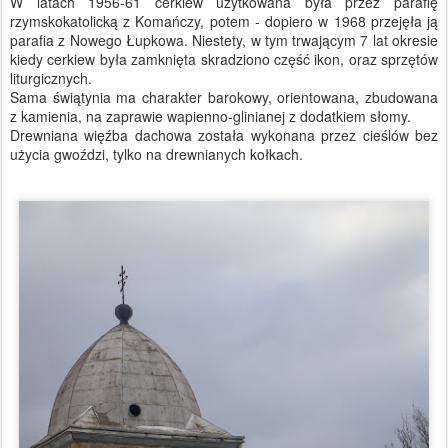
W latach 1956-61 cerkiew użytkowana była przez parafię
rzymskokatolicką z Komańczy, potem - dopiero w 1968 przejęła ją
parafia z Nowego Łupkowa. Niestety, w tym trwającym 7 lat okresie
kiedy cerkiew była zamknięta skradziono część ikon, oraz sprzętów
liturgicznych.
Sama świątynia ma charakter barokowy, orientowana, zbudowana
z kamienia, na zaprawie wapienno-glinianej z dodatkiem słomy.
Drewniana więźba dachowa została wykonana przez cieślów bez
użycia gwoździ, tylko na drewnianych kołkach.