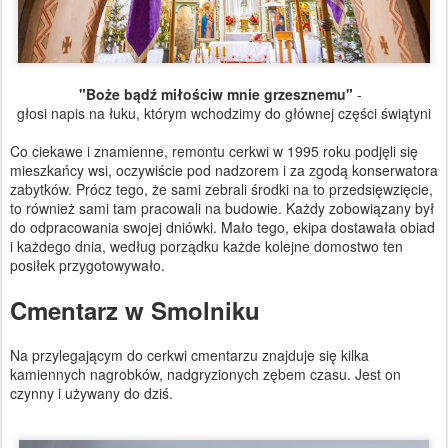
"Boże bądź miłościw mnie grzesznemu"
-
głosi napis na łuku, którym wchodzimy do głównej części świątyni
Co ciekawe i znamienne, remontu cerkwi w 1995 roku podjęli się
mieszkańcy wsi, oczywiście pod nadzorem i za zgodą konserwatora
zabytków. Prócz tego, że sami zebrali środki na to przedsięwzięcie,
to również sami tam pracowali na budowie. Każdy zobowiązany był
do odpracowania swojej dniówki. Mało tego, ekipa dostawała obiad
i każdego dnia, według porządku każde kolejne domostwo ten
posiłek przygotowywało.
Cmentarz w Smolniku
Na przylegającym do cerkwi cmentarzu znajduje się kilka
kamiennych nagrobków, nadgryzionych zębem czasu. Jest on
czynny i używany do dziś.