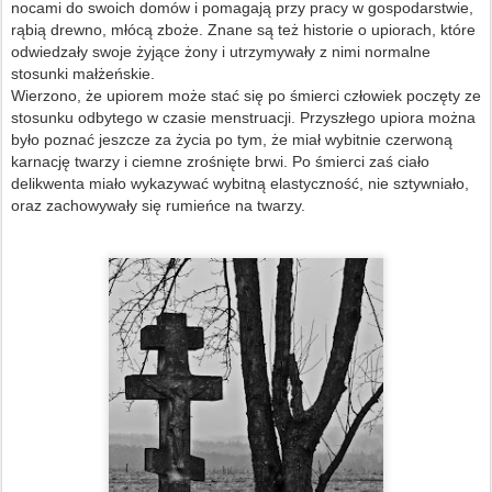
nocami do swoich domów i pomagają przy pracy w gospodarstwie,
rąbią drewno, młócą zboże. Znane są też historie o upiorach, które
odwiedzały swoje żyjące żony i utrzymywały z nimi normalne
stosunki małżeńskie.
Wierzono, że upiorem może stać się po śmierci człowiek poczęty ze
stosunku odbytego w czasie menstruacji. Przyszłego upiora można
było poznać jeszcze za życia po tym, że miał wybitnie czerwoną
karnację twarzy i ciemne zrośnięte brwi. Po śmierci zaś ciało
delikwenta miało wykazywać wybitną elastyczność, nie sztywniało,
oraz zachowywały się rumieńce na twarzy.