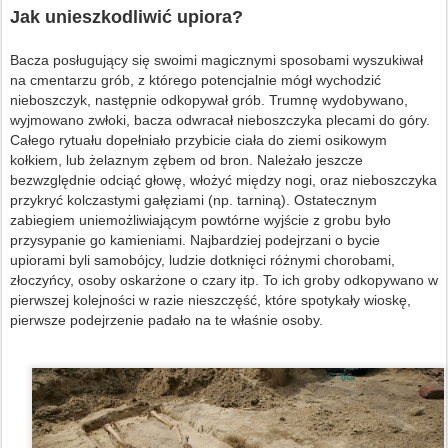
Jak unieszkodliwić upiora?
Bacza posługujący się swoimi magicznymi sposobami wyszukiwał
na cmentarzu grób, z którego potencjalnie mógł wychodzić
nieboszczyk, następnie odkopywał grób. Trumnę wydobywano,
wyjmowano zwłoki, bacza odwracał nieboszczyka plecami do góry.
Całego rytuału dopełniało przybicie ciała do ziemi osikowym
kołkiem, lub żelaznym zębem od bron. Należało jeszcze
bezwzględnie odciąć głowę, włożyć między nogi, oraz nieboszczyka
przykryć kolczastymi gałęziami (np. tarniną). Ostatecznym
zabiegiem uniemożliwiającym powtórne wyjście z grobu było
przysypanie go kamieniami. Najbardziej podejrzani o bycie
upiorami byli samobójcy, ludzie dotknięci różnymi chorobami,
złoczyńcy, osoby oskarżone o czary itp. To ich groby odkopywano w
pierwszej kolejności w razie nieszczęść, które spotykały wioskę,
pierwsze podejrzenie padało na te właśnie osoby.