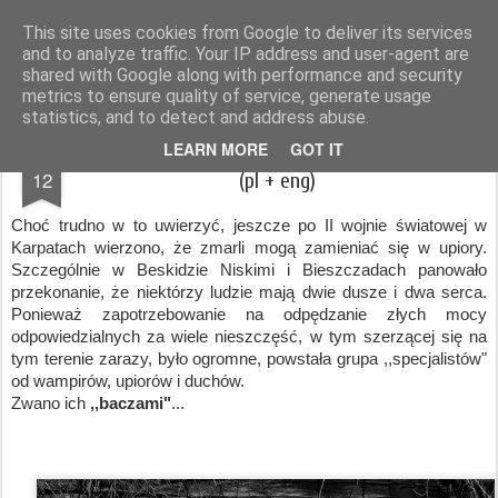
Magurskie wyprawy
podróże, góry, fotografia
This site uses cookies from Google to deliver its services
and to analyze traffic. Your IP address and user-agent are
Pages
shared with Google along with performance and security
metrics to ensure quality of service, generate usage
statistics, and to detect and address abuse.
JAN
LEARN MORE
GOT IT
Jak na Łemkowszczyźnie z wampirami walczono
12
(pl + eng)
Choć trudno w to uwierzyć, jeszcze po II wojnie światowej w
Karpatach wierzono, że zmarli mogą zamieniać się w upiory.
Szczególnie w Beskidzie Niskimi i Bieszczadach panowało
przekonanie, że niektórzy ludzie mają dwie dusze i dwa serca.
Ponieważ zapotrzebowanie na odpędzanie złych mocy
odpowiedzialnych za wiele nieszczęść, w tym szerzącej się na
tym terenie zarazy, było ogromne, powstała grupa ,,specjalistów"
od wampirów, upiorów i duchów.
Zwano ich
,,baczami"
...