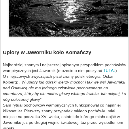
Upiory w Jaworniku koło Komańczy
Najbardziej znanym i najszerzej opisanym przypadkiem pochówków
TUTAJ
wampirycznych jest Jawornik (możecie o nim poczytać
).
O miejscowych zwyczajach pisał znany polski etnograf Oskar
Kolberg: ,,
W upiory lud górski wierzy mocno; i tak we wsi Jaworniku
nad Osławicą nie ma jednego człowieka pochowanego na
cmentarzu, który by nie miał w głowę wbitego ćwieka, lub uciętej, i u
nóg położonej głowy
".
Sam rytuał pochówków wampirycznych funkcjonował co najmniej
kilkaset lat. Pierwszy znany przypadek takiego pochówku miał
miejsce na początku XVI wieku, ostatni do którego miało dojść w
Jaworniku już po drugiej wojnie światowej, tuż przed wysiedleniem
wioski.