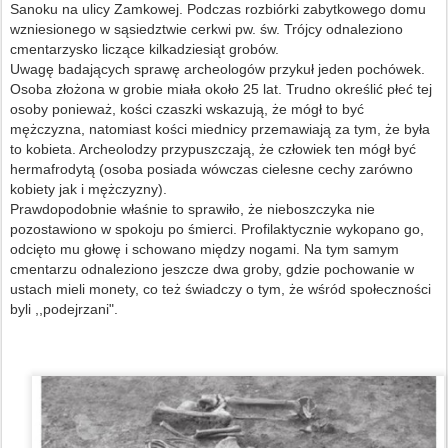
Sanoku na ulicy Zamkowej. Podczas rozbiórki zabytkowego domu
wzniesionego w sąsiedztwie cerkwi pw. św. Trójcy odnaleziono
cmentarzysko liczące kilkadziesiąt grobów.
Uwagę badających sprawę archeologów przykuł jeden pochówek.
Osoba złożona w grobie miała około 25 lat. Trudno określić płeć tej
osoby ponieważ, kości czaszki wskazują, że mógł to być
mężczyzna, natomiast kości miednicy przemawiają za tym, że była
to kobieta. Archeolodzy przypuszczają, że człowiek ten mógł być
hermafrodytą (osoba posiada wówczas cielesne cechy zarówno
kobiety jak i mężczyzny).
Prawdopodobnie właśnie to sprawiło, że nieboszczyka nie
pozostawiono w spokoju po śmierci. Profilaktycznie wykopano go,
odcięto mu głowę i schowano między nogami. Na tym samym
cmentarzu odnaleziono jeszcze dwa groby, gdzie pochowanie w
ustach mieli monety, co też świadczy o tym, że wśród społeczności
byli ,,podejrzani".