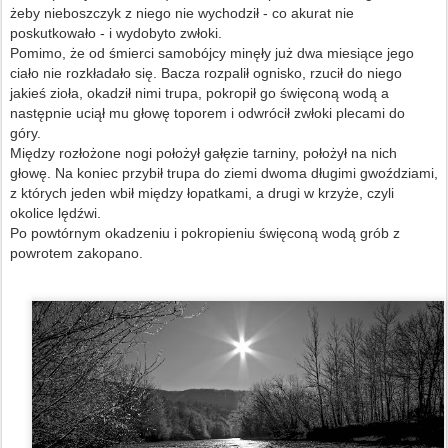
żeby nieboszczyk z niego nie wychodził - co akurat nie
poskutkowało - i wydobyto zwłoki.
Pomimo, że od śmierci samobójcy minęły już dwa miesiące jego
ciało nie rozkładało się. Bacza rozpalił ognisko, rzucił do niego
jakieś zioła, okadził nimi trupa, pokropił go święconą wodą a
następnie uciął mu głowę toporem i odwrócił zwłoki plecami do
góry.
Między rozłożone nogi położył gałęzie tarniny, położył na nich
głowę. Na koniec przybił trupa do ziemi dwoma długimi gwoździami,
z których jeden wbił między łopatkami, a drugi w krzyże, czyli
okolice lędźwi.
Po powtórnym okadzeniu i pokropieniu święconą wodą grób z
powrotem zakopano.