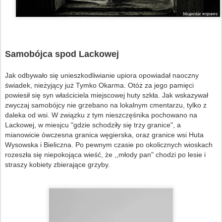
Samobójca spod Lackowej
Jak odbywało się unieszkodliwianie upiora opowiadał naoczny
świadek, nieżyjący już Tymko Okarma. Otóż za jego pamięci
powiesił się syn właściciela miejscowej huty szkła. Jak wskazywał
zwyczaj samobójcy nie grzebano na lokalnym cmentarzu, tylko z
daleka od wsi. W związku z tym nieszczęśnika pochowano na
Lackowej, w miesjcu "gdzie schodziły się trzy granice", a
mianowicie ówczesna granica węgierska, oraz granice wsi Huta
Wysowska i Bieliczna. Po pewnym czasie po okolicznych wioskach
rozeszła się niepokojąca wieść, że ,,młody pan" chodzi po lesie i
straszy kobiety zbierające grzyby.