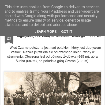
Magurskie wyprawy
podróże, góry, fotografia
This site uses cookies from Google to deliver its services
and to analyze traffic. Your IP address and user-agent are
Pages
shared with Google along with performance and security
metrics to ensure quality of service, generate usage
statistics, and to detect and address abuse.
JAN
LEARN MORE
GOT IT
Najpiękniejsze zakątki Beskidu Niskiego - Czarne
23
Wieś Czarne położona jest nad potokiem który jest dopływem
Wisłoki. Nazwa jej wzięła się od czarnego koloru wody w
strumieniu. Otoczona jest od północy Żydówką (665 m), górą
Sucha (687m), od południa górą Czarna (703 m).