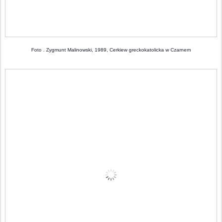
Foto . Zygmunt Malinowski, 1989, Cerkiew greckokatolicka w Czarnem