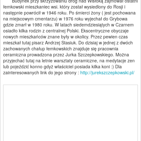
Budynek przy skrzyżowaniu dróg nad Wisłoką zajmował ostatni
łemkowski mieszkaniec wsi. który został wysiedlony do Rosji i
następnie powrócił w 1946 roku. Po śmierci żony ( jest pochowana
na miejscowym cmentarzu) w 1976 roku wyjechał do Grybowa
gdzie zmarł w 1980 roku. W latach siedemdziesiątych w Czarnem
osiadło kilka rodzin z centralnej Polski. Ekscentryczne obyczaje
nowych mieszkańców znane były w okolicy. Przez pewien czas
mieszkał tutaj pisarz Andrzej Stasiuk. Do dzisiaj w jednej z dwóch
zachowanych chałup łemkowskich znajduje się pracownia
ceramiczna prowadzona przez Jurka Szczepkowskiego. Można
przyjechać tutaj na letnie warsztaty ceramiczne, na medytacje zen
lub pojeździć konno gdyż właściciel posiada kilka koni :) Dla
zainteresowanych link do jego strony :
http://jurekszczepkowski.pl/