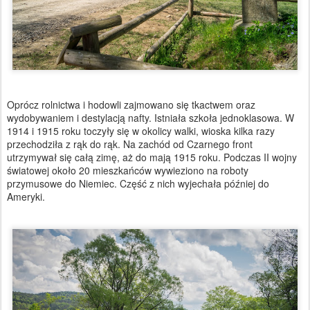
Oprócz rolnictwa i hodowli zajmowano się tkactwem oraz
wydobywaniem i destylacją nafty. Istniała szkoła jednoklasowa. W
1914 i 1915 roku toczyły się w okolicy walki, wioska kilka razy
przechodziła z rąk do rąk. Na zachód od Czarnego front
utrzymywał się całą zimę, aż do mają 1915 roku. Podczas II wojny
światowej około 20 mieszkańców wywieziono na roboty
przymusowe do Niemiec. Część z nich wyjechała później do
Ameryki.